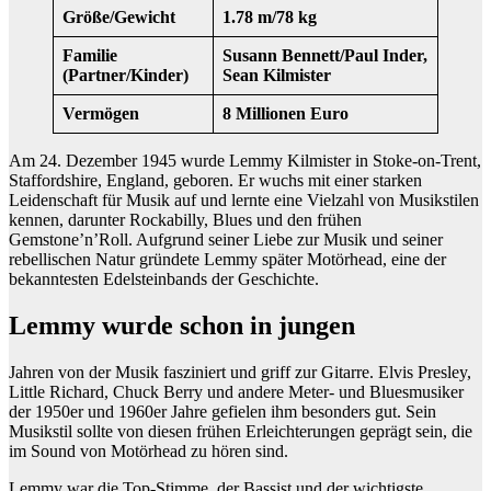
Größe/Gewicht
1.78 m/78 kg
Familie
Susann Bennett/Paul Inder,
(Partner/Kinder)
Sean Kilmister
Vermögen
8 Millionen Euro
Am 24. Dezember 1945 wurde Lemmy Kilmister in Stoke-on-Trent,
Staffordshire, England, geboren. Er wuchs mit einer starken
Leidenschaft für Musik auf und lernte eine Vielzahl von Musikstilen
kennen, darunter Rockabilly, Blues und den frühen
Gemstone’n’Roll. Aufgrund seiner Liebe zur Musik und seiner
rebellischen Natur gründete Lemmy später Motörhead, eine der
bekanntesten Edelsteinbands der Geschichte.
Lemmy wurde schon in jungen
Jahren von der Musik fasziniert und griff zur Gitarre. Elvis Presley,
Little Richard, Chuck Berry und andere Meter- und Bluesmusiker
der 1950er und 1960er Jahre gefielen ihm besonders gut. Sein
Musikstil sollte von diesen frühen Erleichterungen geprägt sein, die
im Sound von Motörhead zu hören sind.
Lemmy war die Top-Stimme, der Bassist und der wichtigste