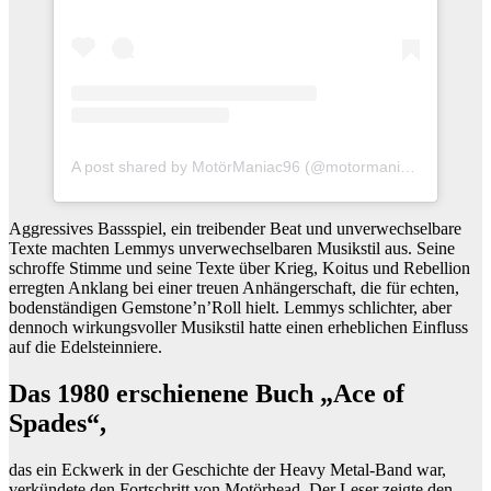
A post shared by MotörManiac96 (@motormaniac96)
Aggressives Bassspiel, ein treibender Beat und unverwechselbare
Texte machten Lemmys unverwechselbaren Musikstil aus. Seine
schroffe Stimme und seine Texte über Krieg, Koitus und Rebellion
erregten Anklang bei einer treuen Anhängerschaft, die für echten,
bodenständigen Gemstone’n’Roll hielt. Lemmys schlichter, aber
dennoch wirkungsvoller Musikstil hatte einen erheblichen Einfluss
auf die Edelsteinniere.
Das 1980 erschienene Buch „Ace of
Spades“,
das ein Eckwerk in der Geschichte der Heavy Metal-Band war,
verkündete den Fortschritt von Motörhead. Der Leser zeigte den