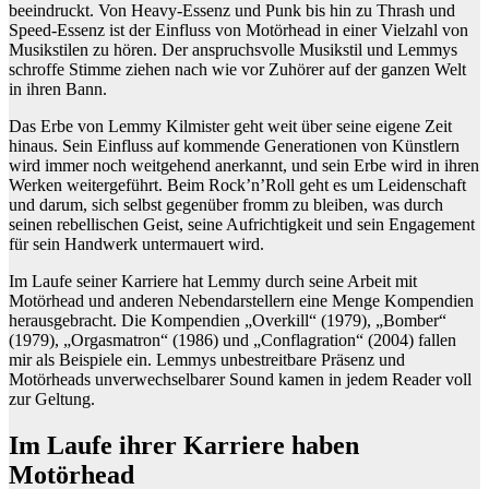
beeindruckt. Von Heavy-Essenz und Punk bis hin zu Thrash und
Speed-Essenz ist der Einfluss von Motörhead in einer Vielzahl von
Musikstilen zu hören. Der anspruchsvolle Musikstil und Lemmys
schroffe Stimme ziehen nach wie vor Zuhörer auf der ganzen Welt
in ihren Bann.
Das Erbe von Lemmy Kilmister geht weit über seine eigene Zeit
hinaus. Sein Einfluss auf kommende Generationen von Künstlern
wird immer noch weitgehend anerkannt, und sein Erbe wird in ihren
Werken weitergeführt. Beim Rock’n’Roll geht es um Leidenschaft
und darum, sich selbst gegenüber fromm zu bleiben, was durch
seinen rebellischen Geist, seine Aufrichtigkeit und sein Engagement
für sein Handwerk untermauert wird.
Im Laufe seiner Karriere hat Lemmy durch seine Arbeit mit
Motörhead und anderen Nebendarstellern eine Menge Kompendien
herausgebracht. Die Kompendien „Overkill“ (1979), „Bomber“
(1979), „Orgasmatron“ (1986) und „Conflagration“ (2004) fallen
mir als Beispiele ein. Lemmys unbestreitbare Präsenz und
Motörheads unverwechselbarer Sound kamen in jedem Reader voll
zur Geltung.
Im Laufe ihrer Karriere haben
Motörhead