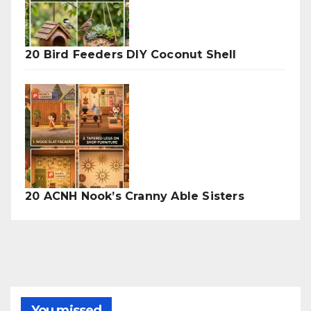
20 Bird Feeders DIY Coconut Shell
20 ACNH Nook’s Cranny Able Sisters
You missed