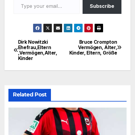
Subscribe
Dirk Nowitzki
Bruce Crompton
Post
Ehefrau,Eltern
Vermögen, Alter,
,Vermögen,Alter,
Kinder, Eltern, Größe
navigation
Kinder
Related Post