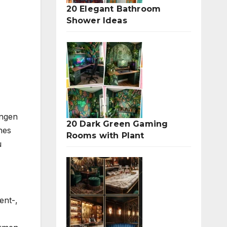
20 Elegant Bathroom
Shower Ideas
ängen
20 Dark Green Gaming
hes
Rooms with Plant
u
ent-,