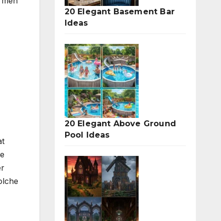
ormen
20 Elegant Basement Bar
Ideas
20 Elegant Above Ground
Pool Ideas
at
ke
er
olche