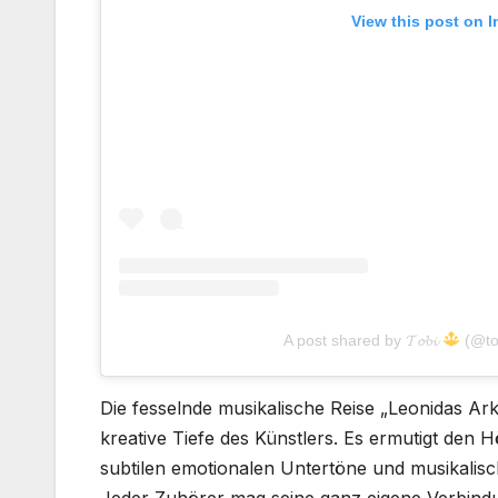
View this post on 
A post shared by 𝓣𝓸𝓫𝓲
(@to
Die fesselnde musikalische Reise „Leonidas Ar
kreative Tiefe des Künstlers. Es ermutigt den 
subtilen emotionalen Untertöne und musikalisc
Jeder Zuhörer mag seine ganz eigene Verbindu