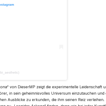
Instagram
bi_aesthetic)
kona“ von DieserMP zeigt die experimentelle Leidenschaft 
Hörer, in sein geheimnisvolles Universum einzutauchen und 
hen Ausblicke zu erkunden, die ihm seinen Reiz verleihen.
ng zu „Leonidas Arkona“ finden, denn wie bei jeder Kunst