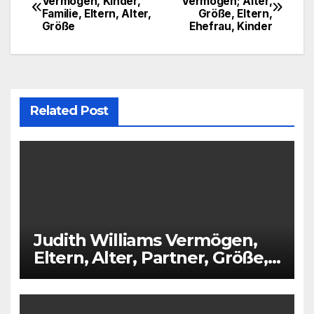
Vermögen, Kinder,
Vermögen; Alter,
Familie, Eltern, Alter,
Größe, Eltern,
navigation
Größe
Ehefrau, Kinder
Related Post
Judith Williams Vermögen,
Eltern, Alter, Partner, Größe,
Kinder