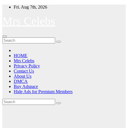
Skip
Fri. Aug 7th, 2026
to
content
Mrs Celebs
HOME
Mrs Celebs
Privacy Policy
Contact Us
About Us
DMCA
Buy Adspace
Hide Ads for Premium Members