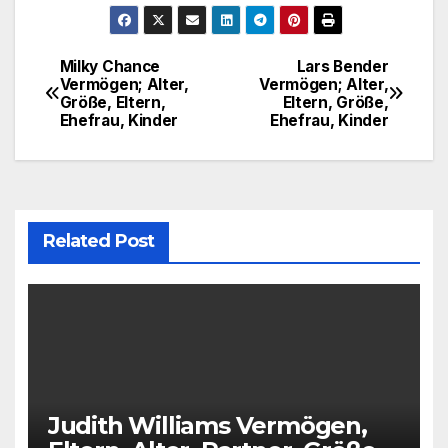
Milky Chance
Lars Bender
Post
Vermögen; Alter,
Vermögen; Alter,
Größe, Eltern,
Eltern, Größe,
navigation
Ehefrau, Kinder
Ehefrau, Kinder
Related Post
Judith Williams Vermögen,