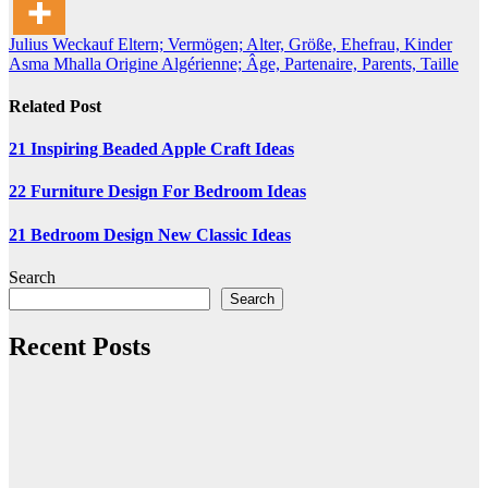
Post
Julius Weckauf Eltern; Vermögen; Alter, Größe, Ehefrau, Kinder
Asma Mhalla Origine Algérienne; Âge, Partenaire, Parents, Taille
navigation
Related Post
21 Inspiring Beaded Apple Craft Ideas
22 Furniture Design For Bedroom Ideas
21 Bedroom Design New Classic Ideas
Search
Search
Recent Posts