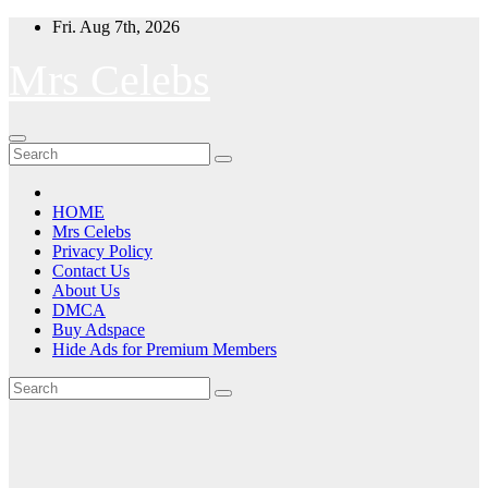
Skip
Fri. Aug 7th, 2026
to
content
Mrs Celebs
HOME
Mrs Celebs
Privacy Policy
Contact Us
About Us
DMCA
Buy Adspace
Hide Ads for Premium Members