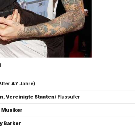
a
Alter
47
Jahre)
en, Vereinigte Staaten
/ Flussufer
 Musiker
dy Barker