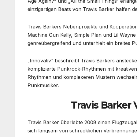
Age Again?“ und „All the Small Things“ erlangte
einzigartigen Beats von Travis Barker halfen d
Travis Barkers Nebenprojekte und Kooperatione
Machine Gun Kelly, Simple Plan und Lil Wayne
genreübergreifend und unterhielt ein breites P
„Innovativ“ beschreibt Travis Barkers anstecken
komplizierte Punkrock-Rhythmen mit kreativen F
Rhythmen und komplexeren Mustern wechseln k
Punkmusiker.
Travis Barker
Travis Barker überlebte 2008 einen Flugzeuga
sich langsam von schrecklichen Verbrennunge