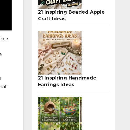
21 Inspiring Beaded Apple
Craft Ideas
eine
e
21 Inspiring Handmade
t
Earrings Ideas
haft