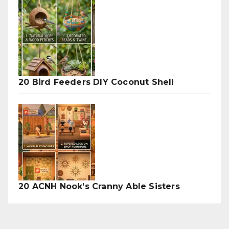
20 Bird Feeders DIY Coconut Shell
20 ACNH Nook’s Cranny Able Sisters