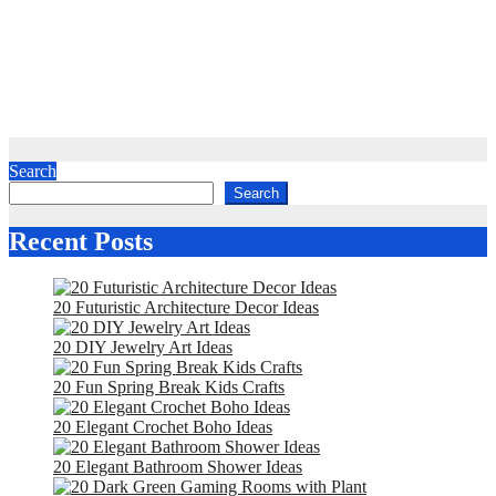
Katarina Wennstam Partner, Längd, ålder, föräldrar,
tillgångar, barn
Andreas Ehrlich Ehefrau, Kinder, Vermögen, Größe, Eltern,
Alter
Iris De Graaf Partner: Vermogen, Kinderen, Leeftijd, Ouders
Search
Search
Recent Posts
20 Futuristic Architecture Decor Ideas
20 DIY Jewelry Art Ideas
20 Fun Spring Break Kids Crafts
20 Elegant Crochet Boho Ideas
20 Elegant Bathroom Shower Ideas