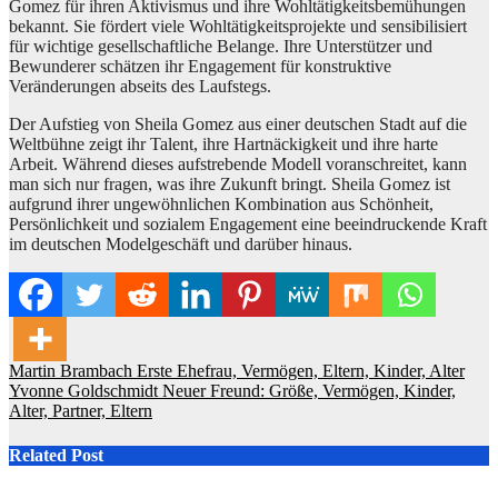
Gomez für ihren Aktivismus und ihre Wohltätigkeitsbemühungen
bekannt. Sie fördert viele Wohltätigkeitsprojekte und sensibilisiert
für wichtige gesellschaftliche Belange. Ihre Unterstützer und
Bewunderer schätzen ihr Engagement für konstruktive
Veränderungen abseits des Laufstegs.
Der Aufstieg von Sheila Gomez aus einer deutschen Stadt auf die
Weltbühne zeigt ihr Talent, ihre Hartnäckigkeit und ihre harte
Arbeit. Während dieses aufstrebende Modell voranschreitet, kann
man sich nur fragen, was ihre Zukunft bringt. Sheila Gomez ist
aufgrund ihrer ungewöhnlichen Kombination aus Schönheit,
Persönlichkeit und sozialem Engagement eine beeindruckende Kraft
im deutschen Modelgeschäft und darüber hinaus.
Post
Martin Brambach Erste Ehefrau, Vermögen, Eltern, Kinder, Alter
Yvonne Goldschmidt Neuer Freund: Größe, Vermögen, Kinder,
navigation
Alter, Partner, Eltern
Related Post