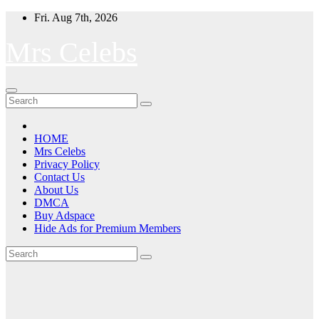
Skip
Fri. Aug 7th, 2026
to
content
Mrs Celebs
HOME
Mrs Celebs
Privacy Policy
Contact Us
About Us
DMCA
Buy Adspace
Hide Ads for Premium Members