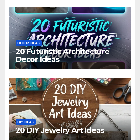
DECOR IDEAS
20 Futuristic Architecture
Decor Ideas
DIY IDEAS
20 DIY Jewelry Art Ideas