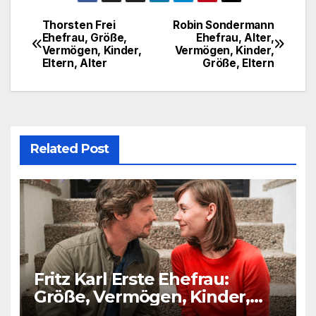
Thorsten Frei
Robin Sondermann
Post
Ehefrau, Größe,
Ehefrau, Alter,
Vermögen, Kinder,
Vermögen, Kinder,
navigation
Eltern, Alter
Größe, Eltern
Related Post
Fritz Karl Erste Ehefrau:
Größe, Vermögen, Kinder,
Alter, Eltern