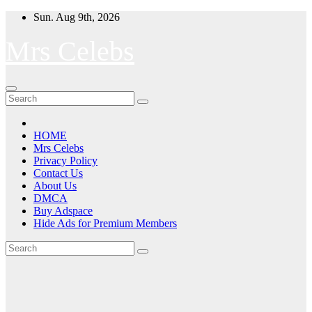
Skip
Sun. Aug 9th, 2026
to
content
Mrs Celebs
HOME
Mrs Celebs
Privacy Policy
Contact Us
About Us
DMCA
Buy Adspace
Hide Ads for Premium Members