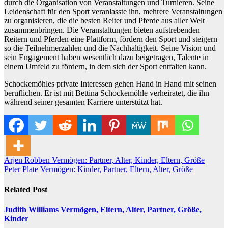
durch die Organisation von Veranstaltungen und Turnieren. Seine
Leidenschaft für den Sport veranlasste ihn, mehrere Veranstaltungen
zu organisieren, die die besten Reiter und Pferde aus aller Welt
zusammenbringen. Die Veranstaltungen bieten aufstrebenden
Reitern und Pferden eine Plattform, fördern den Sport und steigern
so die Teilnehmerzahlen und die Nachhaltigkeit. Seine Vision und
sein Engagement haben wesentlich dazu beigetragen, Talente in
einem Umfeld zu fördern, in dem sich der Sport entfalten kann.
Schockemöhles private Interessen gehen Hand in Hand mit seinen
beruflichen. Er ist mit Bettina Schockemöhle verheiratet, die ihn
während seiner gesamten Karriere unterstützt hat.
Post
Arjen Robben Vermögen: Partner, Alter, Kinder, Eltern, Größe
Peter Plate Vermögen: Kinder, Partner, Eltern, Alter, Größe
navigation
Related Post
Judith Williams Vermögen, Eltern, Alter, Partner, Größe,
Kinder