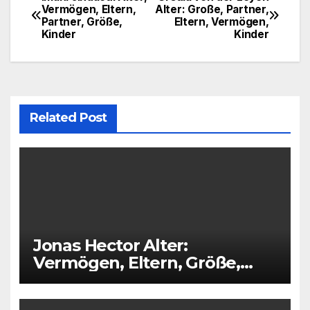
Post
Vermögen, Eltern,
Alter: Große, Partner,
Partner, Größe,
Eltern, Vermögen,
navigation
Kinder
Kinder
Related Post
Jonas Hector Alter:
Vermögen, Eltern, Größe,
Kinder