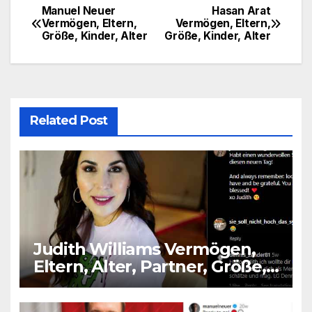
Manuel Neuer
Hasan Arat
Post
Vermögen, Eltern,
Vermögen, Eltern,
Größe, Kinder, Alter
Größe, Kinder, Alter
navigation
Related Post
Judith Williams Vermögen,
Eltern, Alter, Partner, Größe,
Kinder