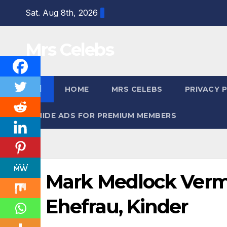
Skip
Sat. Aug 8th, 2026
to
content
Mrs Celebs
HOME
MRS CELEBS
PRIVACY 
HIDE ADS FOR PREMIUM MEMBERS
Mark Medlock Vermög
Ehefrau, Kinder