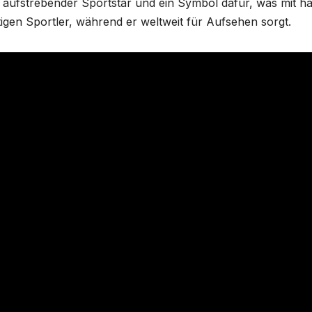
in aufstrebender Sportstar und ein Symbol dafür, was mit ha
tigen Sportler, während er weltweit für Aufsehen sorgt.