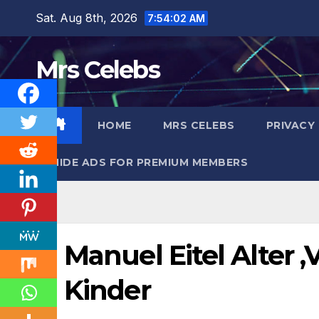
Skip
Sat. Aug 8th, 2026
7:54:03 AM
to
content
Mrs Celebs
HOME
MRS CELEBS
PRIVACY
HIDE ADS FOR PREMIUM MEMBERS
Manuel Eitel Alter 
Kinder