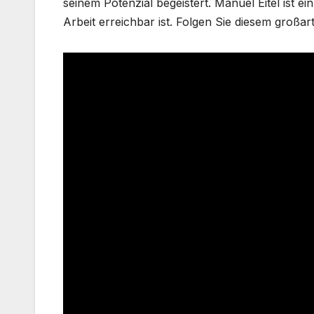
seinem Potenzial begeistert. Manuel Eitel ist e
Arbeit erreichbar ist. Folgen Sie diesem großar