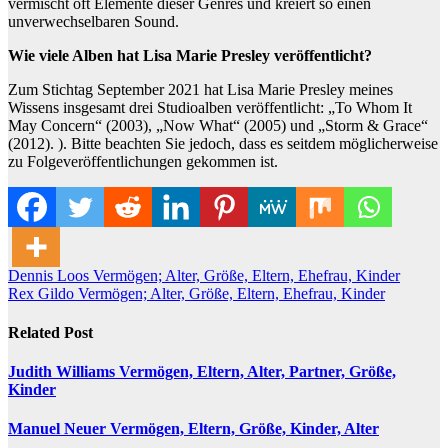
vermischt oft Elemente dieser Genres und kreiert so einen
unverwechselbaren Sound.
Wie viele Alben hat Lisa Marie Presley veröffentlicht?
Zum Stichtag September 2021 hat Lisa Marie Presley meines
Wissens insgesamt drei Studioalben veröffentlicht: „To Whom It
May Concern“ (2003), „Now What“ (2005) und „Storm & Grace“
(2012). ). Bitte beachten Sie jedoch, dass es seitdem möglicherweise
zu Folgeveröffentlichungen gekommen ist.
Post
Dennis Loos Vermögen; Alter, Größe, Eltern, Ehefrau, Kinder
Rex Gildo Vermögen; Alter, Größe, Eltern, Ehefrau, Kinder
navigation
Related Post
Judith Williams Vermögen, Eltern, Alter, Partner, Größe,
Kinder
Manuel Neuer Vermögen, Eltern, Größe, Kinder, Alter