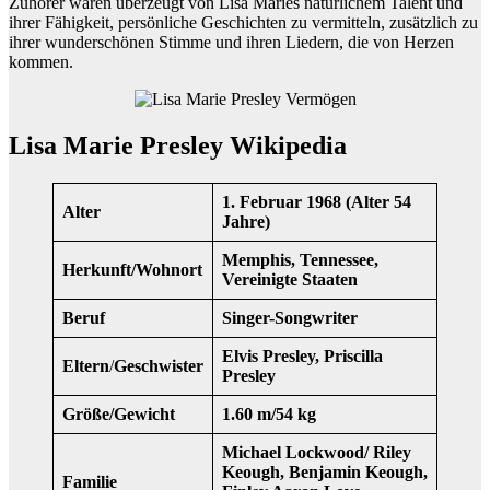
Zuhörer waren überzeugt von Lisa Maries natürlichem Talent und
ihrer Fähigkeit, persönliche Geschichten zu vermitteln, zusätzlich zu
ihrer wunderschönen Stimme und ihren Liedern, die von Herzen
kommen.
Lisa Marie Presley Wikipedia
1. Februar 1968 (Alter 54
Alter
Jahre)
Memphis, Tennessee,
Herkunft/Wohnort
Vereinigte Staaten
Beruf
Singer-Songwriter
Elvis Presley, Priscilla
Eltern
/
Geschwister
Presley
Größe/Gewicht
1.60 m/54
kg
Michael Lockwood/ Riley
Keough, Benjamin Keough,
Familie