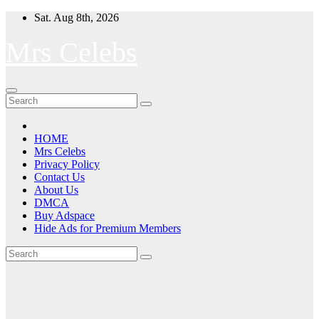
Skip
Sat. Aug 8th, 2026
to
content
Mrs Celebs
HOME
Mrs Celebs
Privacy Policy
Contact Us
About Us
DMCA
Buy Adspace
Hide Ads for Premium Members