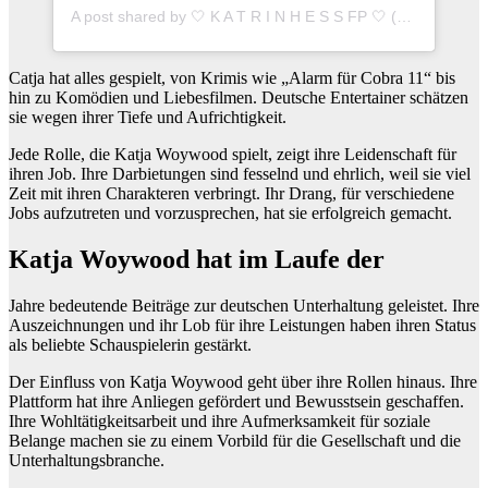
A post shared by 🤍 K A T R I N H E S S FP 🤍 (@katrinchen.hess.fp)
Catja hat alles gespielt, von Krimis wie „Alarm für Cobra 11“ bis
hin zu Komödien und Liebesfilmen. Deutsche Entertainer schätzen
sie wegen ihrer Tiefe und Aufrichtigkeit.
Jede Rolle, die Katja Woywood spielt, zeigt ihre Leidenschaft für
ihren Job. Ihre Darbietungen sind fesselnd und ehrlich, weil sie viel
Zeit mit ihren Charakteren verbringt. Ihr Drang, für verschiedene
Jobs aufzutreten und vorzusprechen, hat sie erfolgreich gemacht.
Katja Woywood hat im Laufe der
Jahre bedeutende Beiträge zur deutschen Unterhaltung geleistet. Ihre
Auszeichnungen und ihr Lob für ihre Leistungen haben ihren Status
als beliebte Schauspielerin gestärkt.
Der Einfluss von Katja Woywood geht über ihre Rollen hinaus. Ihre
Plattform hat ihre Anliegen gefördert und Bewusstsein geschaffen.
Ihre Wohltätigkeitsarbeit und ihre Aufmerksamkeit für soziale
Belange machen sie zu einem Vorbild für die Gesellschaft und die
Unterhaltungsbranche.