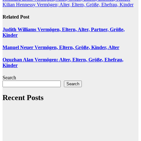
Post
Kilian Hennessy Vermögen; Alter, Eltern, Größe, Ehefrau, Kinder
navigation
Related Post
Judith Williams Vermögen, Eltern, Alter, Partner, Größe,
Kinder
Manuel Neuer Vermögen, Eltern, Größe, Kinder, Alter
Oguzhan Alan Vermögen: Alter, Eltern, Größe, Ehefrau,
Kinder
Search
Search
Recent Posts