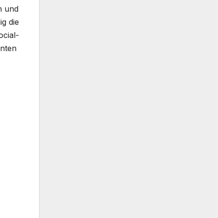
n und
ig die
cial-
anten