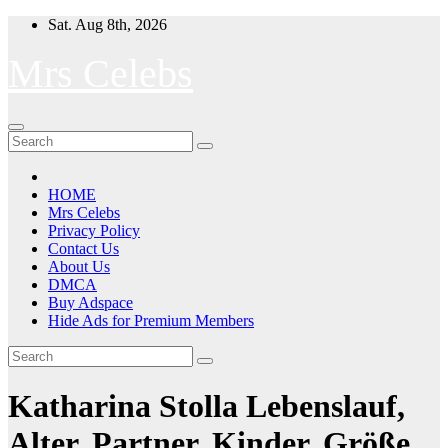
Skip
Sat. Aug 8th, 2026
to
content
Mrs Celebs
HOME
Mrs Celebs
Privacy Policy
Contact Us
About Us
DMCA
Buy Adspace
Hide Ads for Premium Members
Katharina Stolla Lebenslauf,
Alter, Partner, Kinder, Größe,