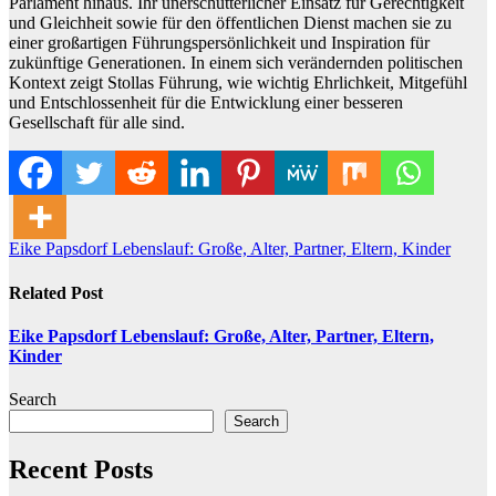
Parlament hinaus. Ihr unerschütterlicher Einsatz für Gerechtigkeit
und Gleichheit sowie für den öffentlichen Dienst machen sie zu
einer großartigen Führungspersönlichkeit und Inspiration für
zukünftige Generationen. In einem sich verändernden politischen
Kontext zeigt Stollas Führung, wie wichtig Ehrlichkeit, Mitgefühl
und Entschlossenheit für die Entwicklung einer besseren
Gesellschaft für alle sind.
Post
Eike Papsdorf Lebenslauf: Große, Alter, Partner, Eltern, Kinder
navigation
Related Post
Eike Papsdorf Lebenslauf: Große, Alter, Partner, Eltern,
Kinder
Search
Search
Recent Posts