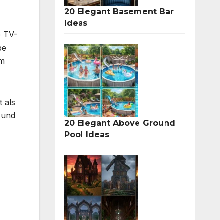
20 Elegant Basement Bar
Ideas
e TV-
be
em
t als
 und
20 Elegant Above Ground
Pool Ideas