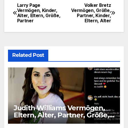
Larry Page
Volker Bretz
Post
Vermögen, Kinder,
Vermögen, Größe,
Alter, Eltern, Größe,
Partner, Kinder,
navigation
Partner
Eltern, Alter
Related Post
Judith Williams Vermögen,
Eltern, Alter, Partner, Größe,
Kinder