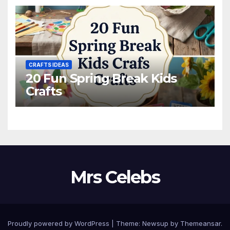
CRAFTS IDEAS
20 Fun Spring Break Kids
Crafts
Mrs Celebs
Proudly powered by WordPress
|
Theme:
Newsup
by
Themeansar
.