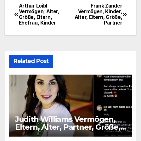
Arthur Loibl
Frank Zander
Post
Vermögen; Alter,
Vermögen, Kinder,
Größe, Eltern,
Alter, Eltern, Größe,
navigation
Ehefrau, Kinder
Partner
Related Post
Judith Williams Vermögen,
Eltern, Alter, Partner, Größe,
Kinder