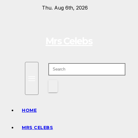
Skip
Thu. Aug 6th, 2026
to
content
Mrs Celebs
HOME
MRS CELEBS