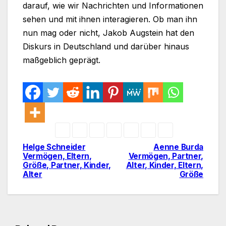
darauf, wie wir Nachrichten und Informationen
sehen und mit ihnen interagieren. Ob man ihn
nun mag oder nicht, Jakob Augstein hat den
Diskurs in Deutschland und darüber hinaus
maßgeblich geprägt.
Helge Schneider
Aenne Burda
Post
Vermögen, Eltern,
Vermögen, Partner,
Größe, Partner, Kinder,
Alter, Kinder, Eltern,
navigation
Alter
Größe