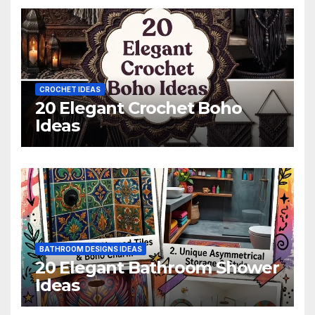
CROCHET IDEAS
20 Elegant Crochet Boho
Ideas
BATHROOM DESIGNS IDEAS
20 Elegant Bathroom Shower
Ideas