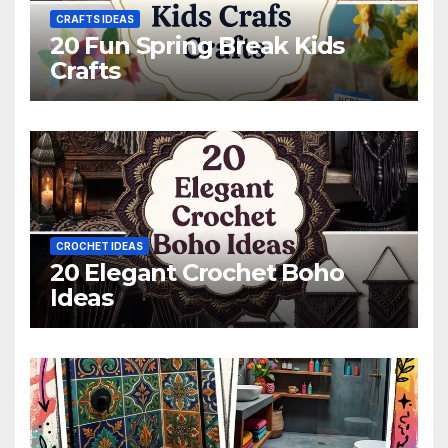
CRAFTS IDEAS
20 Fun Spring Break Kids
Crafts
CROCHET IDEAS
20 Elegant Crochet Boho
Ideas