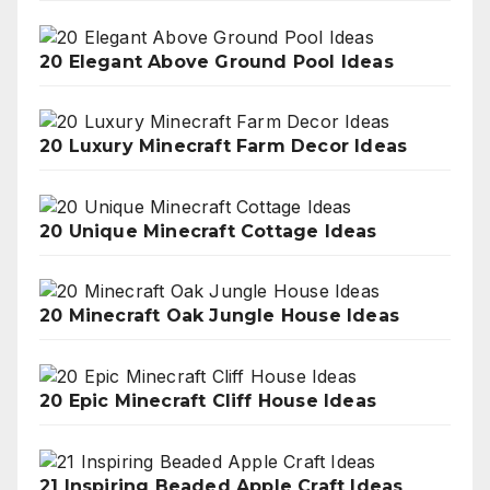
20 Elegant Above Ground Pool Ideas
20 Luxury Minecraft Farm Decor Ideas
20 Unique Minecraft Cottage Ideas
20 Minecraft Oak Jungle House Ideas
20 Epic Minecraft Cliff House Ideas
21 Inspiring Beaded Apple Craft Ideas