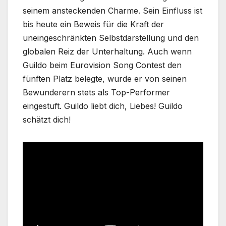
seinem ansteckenden Charme. Sein Einfluss ist
bis heute ein Beweis für die Kraft der
uneingeschränkten Selbstdarstellung und den
globalen Reiz der Unterhaltung. Auch wenn
Guildo beim Eurovision Song Contest den
fünften Platz belegte, wurde er von seinen
Bewunderern stets als Top-Performer
eingestuft. Guildo liebt dich, Liebes! Guildo
schätzt dich!