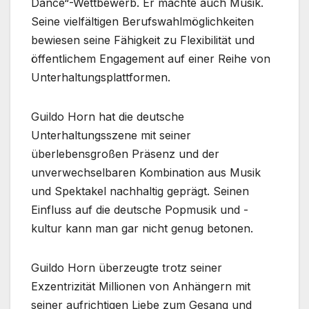
Dance“-Wettbewerb. Er machte auch Musik.
Seine vielfältigen Berufswahlmöglichkeiten
bewiesen seine Fähigkeit zu Flexibilität und
öffentlichem Engagement auf einer Reihe von
Unterhaltungsplattformen.
Guildo Horn hat die deutsche
Unterhaltungsszene mit seiner
überlebensgroßen Präsenz und der
unverwechselbaren Kombination aus Musik
und Spektakel nachhaltig geprägt. Seinen
Einfluss auf die deutsche Popmusik und -
kultur kann man gar nicht genug betonen.
Guildo Horn überzeugte trotz seiner
Exzentrizität Millionen von Anhängern mit
seiner aufrichtigen Liebe zum Gesang und