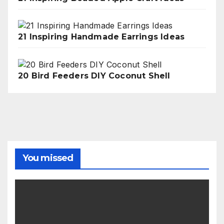
21 Inspiring Handmade Earrings Ideas
20 Bird Feeders DIY Coconut Shell
You missed