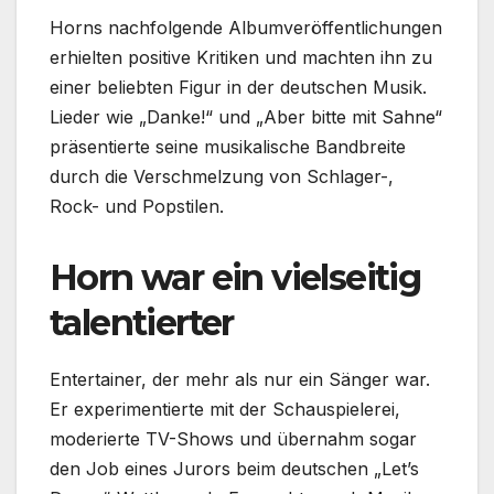
Horns nachfolgende Albumveröffentlichungen
erhielten positive Kritiken und machten ihn zu
einer beliebten Figur in der deutschen Musik.
Lieder wie „Danke!“ und „Aber bitte mit Sahne“
präsentierte seine musikalische Bandbreite
durch die Verschmelzung von Schlager-,
Rock- und Popstilen.
Horn war ein vielseitig
talentierter
Entertainer, der mehr als nur ein Sänger war.
Er experimentierte mit der Schauspielerei,
moderierte TV-Shows und übernahm sogar
den Job eines Jurors beim deutschen „Let’s