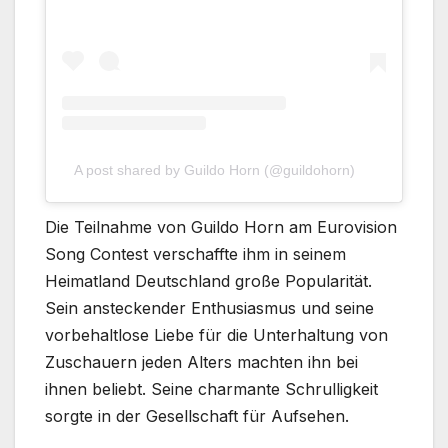
A post shared by Guildo Horn (@guildohorn)
Die Teilnahme von Guildo Horn am Eurovision
Song Contest verschaffte ihm in seinem
Heimatland Deutschland große Popularität.
Sein ansteckender Enthusiasmus und seine
vorbehaltlose Liebe für die Unterhaltung von
Zuschauern jeden Alters machten ihn bei
ihnen beliebt. Seine charmante Schrulligkeit
sorgte in der Gesellschaft für Aufsehen.