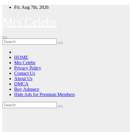
Skip
Fri. Aug 7th, 2026
to
content
Mrs Celebs
HOME
Mrs Celebs
Privacy Policy
Contact Us
About Us
DMCA
Buy Adspace
Hide Ads for Premium Members