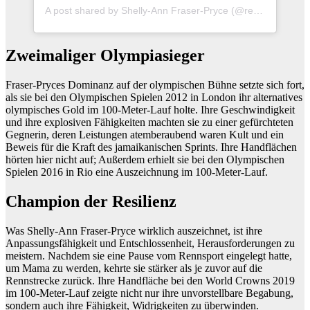
A post shared by Shelly-Ann Fraser-Pryce (@realshellyannfp)
Zweimaliger Olympiasieger
Fraser-Pryces Dominanz auf der olympischen Bühne setzte sich fort,
als sie bei den Olympischen Spielen 2012 in London ihr alternatives
olympisches Gold im 100-Meter-Lauf holte. Ihre Geschwindigkeit
und ihre explosiven Fähigkeiten machten sie zu einer gefürchteten
Gegnerin, deren Leistungen atemberaubend waren Kult und ein
Beweis für die Kraft des jamaikanischen Sprints. Ihre Handflächen
hörten hier nicht auf; Außerdem erhielt sie bei den Olympischen
Spielen 2016 in Rio eine Auszeichnung im 100-Meter-Lauf.
Champion der Resilienz
Was Shelly-Ann Fraser-Pryce wirklich auszeichnet, ist ihre
Anpassungsfähigkeit und Entschlossenheit, Herausforderungen zu
meistern. Nachdem sie eine Pause vom Rennsport eingelegt hatte,
um Mama zu werden, kehrte sie stärker als je zuvor auf die
Rennstrecke zurück. Ihre Handfläche bei den World Crowns 2019
im 100-Meter-Lauf zeigte nicht nur ihre unvorstellbare Begabung,
sondern auch ihre Fähigkeit, Widrigkeiten zu überwinden.