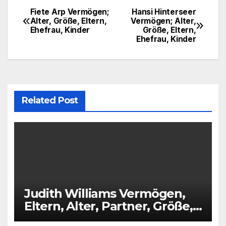
Fiete Arp Vermögen;
Hansi Hinterseer
Post
Alter, Größe, Eltern,
Vermögen; Alter,
Ehefrau, Kinder
Größe, Eltern,
navigation
Ehefrau, Kinder
Related Post
Judith Williams Vermögen,
Eltern, Alter, Partner, Größe,
Kinder