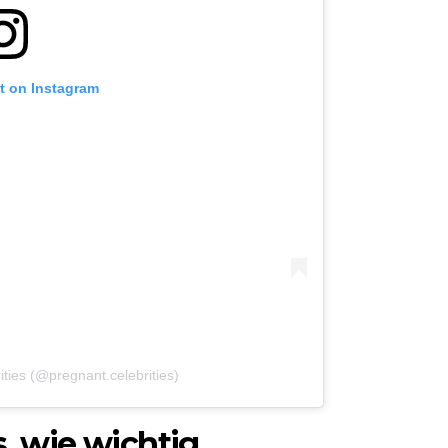
t on Instagram
ities (@pregnant.celebrities)
s, wie wichtig