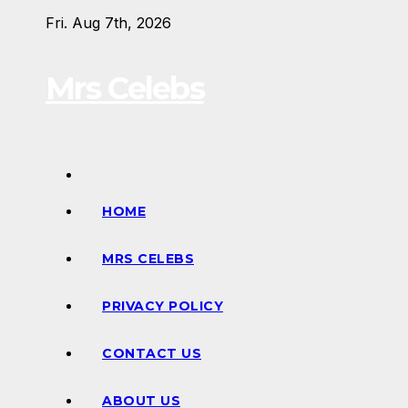
Skip
Fri. Aug 7th, 2026
to
content
Mrs Celebs
HOME
MRS CELEBS
PRIVACY POLICY
CONTACT US
ABOUT US