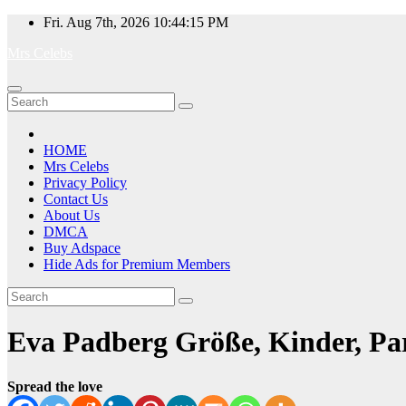
Skip
Fri. Aug 7th, 2026
10:44:15 PM
to
Mrs Celebs
content
HOME
Mrs Celebs
Privacy Policy
Contact Us
About Us
DMCA
Buy Adspace
Hide Ads for Premium Members
Eva Padberg Größe, Kinder, Part
Spread the love