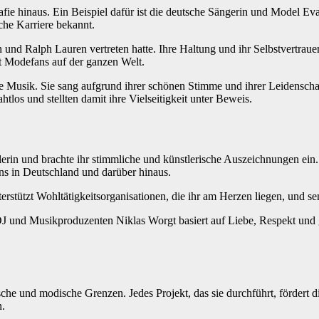
ie hinaus. Ein Beispiel dafür ist die deutsche Sängerin und Model Eva 
che Karriere bekannt.
 und Ralph Lauren vertreten hatte. Ihre Haltung und ihr Selbstvertrau
t Modefans auf der ganzen Welt.
die Musik. Sie sang aufgrund ihrer schönen Stimme und ihrer Leidensch
os und stellten damit ihre Vielseitigkeit unter Beweis.
stlerin und brachte ihr stimmliche und künstlerische Auszeichnungen ei
ans in Deutschland und darüber hinaus.
terstützt Wohltätigkeitsorganisationen, die ihr am Herzen liegen, und se
 DJ und Musikproduzenten Niklas Worgt basiert auf Liebe, Respekt und 
che und modische Grenzen. Jedes Projekt, das sie durchführt, fördert di
n.