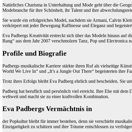
Natürliches Charisma in Unterhaltung und Mode geht über die Geograf
Modebranche für ihre Schönheit, ihr Talent und ihre abwechslungsrei
Sie wurde ein erfolgreiches Model, nachdem sie Armani, Calvin Klein
verkörpert mit jeder Bewegung Raffinesse und Eleganz und begeister
Eva Padbergs Kreativität erstreckt sich über das Modeln hinaus auf 
Bang“ aus dem Jahr 2007 verschmolzen Tanz, Pop und Electronica nahtl
Profile und Biografie
Padbergs musikalische Karriere stärkte ihren Ruf als vielseitige Kün
World We Live In“ und „It’s a Jungle Out There“ begeisterten ihre F
Trotz ihres Erfolgs bleibt Eva Padberg ehrlich und bescheiden. Sie un
Padberg hat beruflich und persönlich viel erreicht. Ihre Ehe mit dem
weltweit und macht sie zu einer kraftvollen Kombination.
Eva Padbergs Vermächtnis in
der Popkultur bleibt für immer bestehen, denn sie verschiebt musikalis
Einzigartigkeit zu schätzen und ihre Träume entschlossen zu verfolge