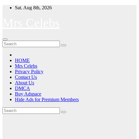
Skip
Sat. Aug 8th, 2026
to
content
Mrs Celebs
HOME
Mrs Celebs
Privacy Policy
Contact Us
About Us
DMCA
Buy Adspace
Hide Ads for Premium Members