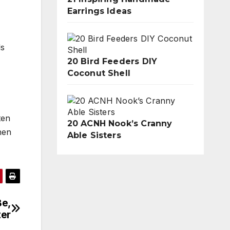
Earrings Ideas
ls
20 Bird Feeders DIY
Coconut Shell
ten
20 ACNH Nook’s Cranny
nen
Able Sisters
ße,
ter