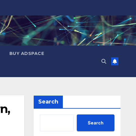
BUY ADSPACE
Search
n,
Search