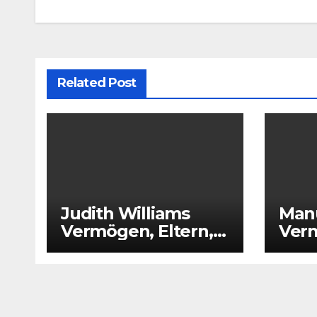
Related Post
Judith Williams
Man
Vermögen, Eltern,
Verm
Alter, Partner,
Größ
Größe, Kinder