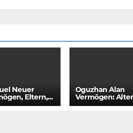
uel Neuer
Oguzhan Alan
ögen, Eltern,
Vermögen: Alter
e, Kinder, Alter
Eltern, Größe,
Ehefrau, Kinder