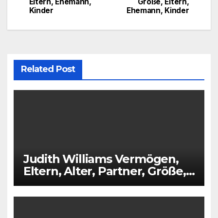
Eltern, Ehemann,
Größe, Eltern,
navigation
Kinder
Ehemann, Kinder
Related Post
Judith Williams Vermögen,
Eltern, Alter, Partner, Größe,
Kinder