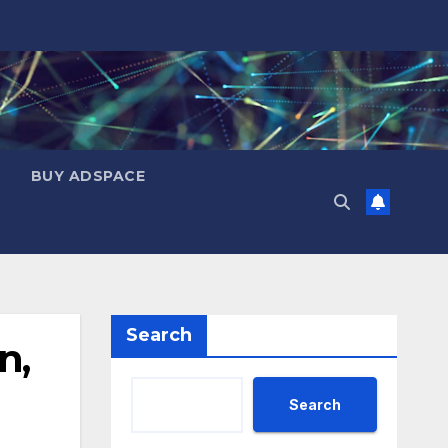
BUY ADSPACE
Search
n,
Search