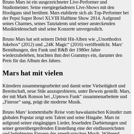
Bruno Mars ist ein ausgezeichneter Live-Performer und
Studiomeister. Seine energiegeladenen Live-Shows mit den
Hooligans sind berühmt. Mars etablierte sich als Top-Performer bei
der Pepsi Super Bowl XLVIII Halftime Show 2014. Aufgrund
seines Charmes, seines Tanztalents und seiner ansteckenden
Musikleidenschaft sind seine Konzerte unvergesslich.
Bruno Mars hat seit seinem Debüt Hit-Alben wie „Unorthodox
Jukebox“ (2012) und „24K Magic“ (2016) veröffentlicht. Mars‘
Bemühungen, den Funk und R&B der 1980er Jahre
wiederzubeleben, brachten ihm drei Grammys ein, darunter den
Preis für das Album des Jahres.
Mars hat mit vielen
Künstlern zusammengearbeitet und damit seine Vielseitigkeit und
Bereitschaft, neue Stile auszuprobieren, unter Beweis gestellt. Mars,
der mit Mark Ronson bei „Uptown Funk“ zusammenarbeitete und
„Finesse“ sang, prägt die moderne Musik.
Bruno Mars‘ kometenhafte Reise vom hawaiianischen Künstler zum
globalen Popstar zeigt sein Talent und seine Hingabe. Mars ist
aufgrund seiner eingängigen Lieder, fesselnden Darbietungen und
seiner genreübergreifenden Einstellung eine der einflussreichsten
und beliebtesten Figuren der amerikanischen Musik. Während