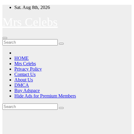
Skip
Sat. Aug 8th, 2026
to
content
Mrs Celebs
HOME
Mrs Celebs
Privacy Policy
Contact Us
About Us
DMCA
Buy Adspace
Hide Ads for Premium Members