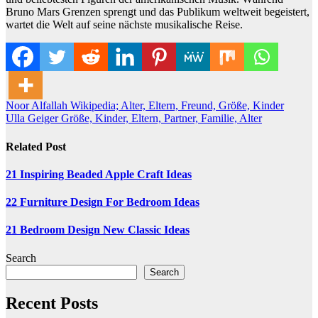
Bruno Mars Grenzen sprengt und das Publikum weltweit begeistert,
wartet die Welt auf seine nächste musikalische Reise.
Post
Noor Alfallah Wikipedia; Alter, Eltern, Freund, Größe, Kinder
Ulla Geiger Größe, Kinder, Eltern, Partner, Familie, Alter
navigation
Related Post
21 Inspiring Beaded Apple Craft Ideas
22 Furniture Design For Bedroom Ideas
21 Bedroom Design New Classic Ideas
Search
Search
Recent Posts