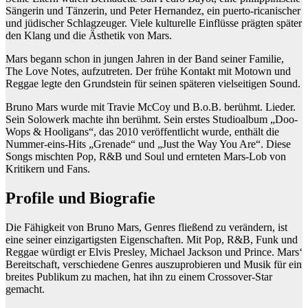
Sängerin und Tänzerin, und Peter Hernandez, ein puerto-ricanischer
und jüdischer Schlagzeuger. Viele kulturelle Einflüsse prägten später
den Klang und die Ästhetik von Mars.
Mars begann schon in jungen Jahren in der Band seiner Familie,
The Love Notes, aufzutreten. Der frühe Kontakt mit Motown und
Reggae legte den Grundstein für seinen späteren vielseitigen Sound.
Bruno Mars wurde mit Travie McCoy und B.o.B. berühmt. Lieder.
Sein Solowerk machte ihn berühmt. Sein erstes Studioalbum „Doo-
Wops & Hooligans“, das 2010 veröffentlicht wurde, enthält die
Nummer-eins-Hits „Grenade“ und „Just the Way You Are“. Diese
Songs mischten Pop, R&B und Soul und ernteten Mars-Lob von
Kritikern und Fans.
Profile und Biografie
Die Fähigkeit von Bruno Mars, Genres fließend zu verändern, ist
eine seiner einzigartigsten Eigenschaften. Mit Pop, R&B, Funk und
Reggae würdigt er Elvis Presley, Michael Jackson und Prince. Mars‘
Bereitschaft, verschiedene Genres auszuprobieren und Musik für ein
breites Publikum zu machen, hat ihn zu einem Crossover-Star
gemacht.