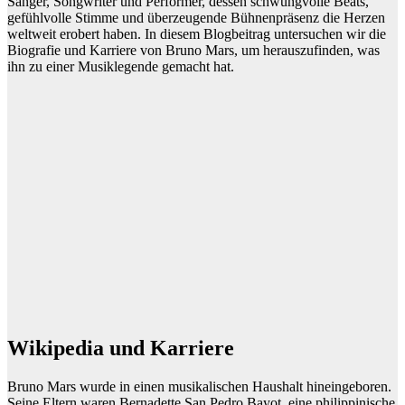
Sänger, Songwriter und Performer, dessen schwungvolle Beats,
gefühlvolle Stimme und überzeugende Bühnenpräsenz die Herzen
weltweit erobert haben. In diesem Blogbeitrag untersuchen wir die
Biografie und Karriere von Bruno Mars, um herauszufinden, was
ihn zu einer Musiklegende gemacht hat.
Wikipedia und Karriere
Bruno Mars wurde in einen musikalischen Haushalt hineingeboren.
Seine Eltern waren Bernadette San Pedro Bayot, eine philippinische