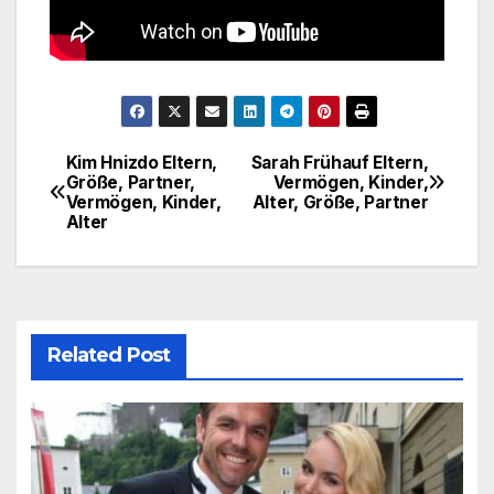
Kim Hnizdo Eltern,
Sarah Frühauf Eltern,
Post
Größe, Partner,
Vermögen, Kinder,
Vermögen, Kinder,
Alter, Größe, Partner
navigation
Alter
Related Post