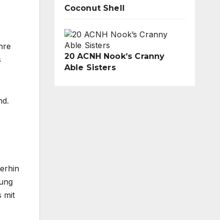
Coconut Shell
hre
20 ACNH Nook’s Cranny
s
Able Sisters
nd.
terhin
lung
 mit