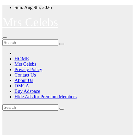
Skip
Sun. Aug 9th, 2026
to
content
Mrs Celebs
HOME
Mrs Celebs
Privacy Policy
Contact Us
About Us
DMCA
Buy Adspace
Hide Ads for Premium Members