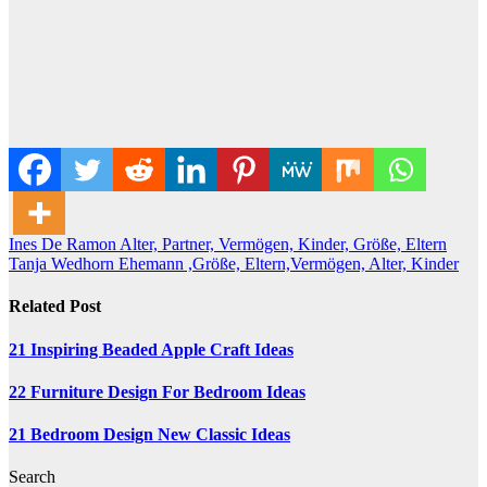
Post
Ines De Ramon Alter, Partner, Vermögen, Kinder, Größe, Eltern
Tanja Wedhorn Ehemann ,Größe, Eltern,Vermögen, Alter, Kinder
navigation
Related Post
21 Inspiring Beaded Apple Craft Ideas
22 Furniture Design For Bedroom Ideas
21 Bedroom Design New Classic Ideas
Search