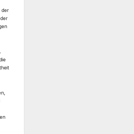
 der
 der
gen
.
die
heit
en,
C
den