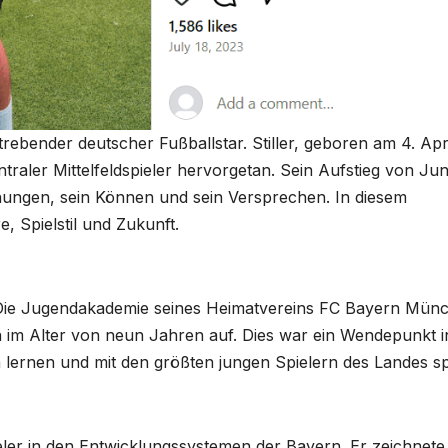
fstrebender deutscher Fußballstar. Stiller, geboren am 4. Apr
traler Mittelfeldspieler hervorgetan. Sein Aufstieg von Jun
hungen, sein Können und sein Versprechen. In diesem
e, Spielstil und Zukunft.
nd. Die Jugendakademie seines Heimatvereins FC Bayern Mün
n im Alter von neun Jahren auf. Dies war ein Wendepunkt i
lernen und mit den größten jungen Spielern des Landes sp
dspieler in den Entwicklungssystemen der Bayern. Er zeichnete