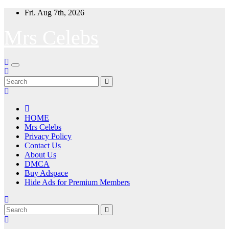
Skip
Fri. Aug 7th, 2026
to
content
Mrs Celebs
HOME
Mrs Celebs
Privacy Policy
Contact Us
About Us
DMCA
Buy Adspace
Hide Ads for Premium Members