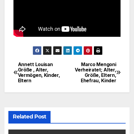
Annett Louisan
Marco Mengoni
Post
Größe , Alter,
Verheiratet; Alter,
Vermögen, Kinder,
Größe, Eltern,
navigation
Eltern
Ehefrau, Kinder
Related Post