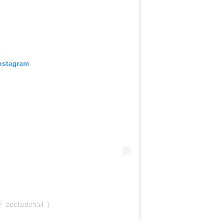
Instagram
@_adelaidehall_)