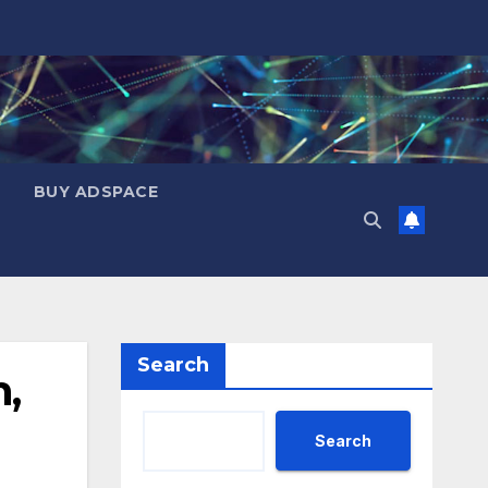
BUY ADSPACE
Search
n,
Search